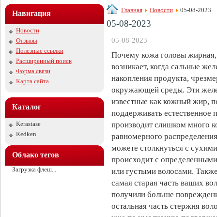
Главная
Новости
05-08-2023
Навигация
05-08-2023
Новости
05-08-2023
Отзывы
Полезные ссылки
Почему кожа головы жирная,
Расширенный поиск
возникает, когда сальные жел
Форма связи
накопления продукта, чрезме
Карта сайта
окружающей среды. Эти желе
известные как кожный жир, п
Каталог
поддерживать естественное п
Kerastase
производит слишком много ко
Redken
равномерного распределения 
можете столкнуться с сухими
Облако тегов
происходит с определенными
Загрузка флеш...
или густыми волосами. Также
самая старая часть ваших вол
получили больше повреждений
остальная часть стержня вол