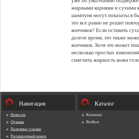
уже по умолчанию подвержен
жирными корнями и сухими к
шампуня могут показаться б
это все равно не решит повт
кончиков? Если оставить сух
долгое время, это также мож
кончиков. Хотя это может по
несколько простых изменений
смягчить жирность кожи голо
Навигация
Каталог
Новости
Kerastase
Отзывы
Redken
Полезные ссылки
Расширенный поиск